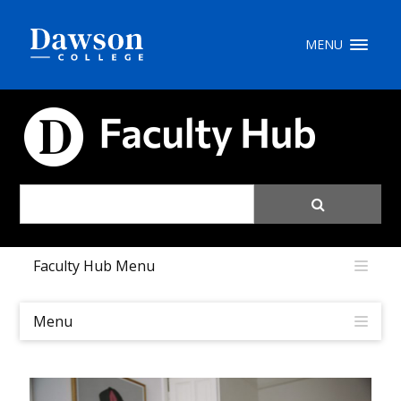
Recherche sur le site
MENU
Recherche de personnes
CARREFOUR PÉDAGOGIQUE
EN
portail My Dawson
///
Faculty Hub Menu
À propos de Dawson
Comment postuler
Menu
Carrières
Liens rapides