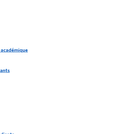
Outils
Liens
Menu principal
Programmes
Formation continue
 académique
Admissions
La vie à Dawson
iants
Qui vous êtes
Futurs étudiants
Étudiants actuels
Corps enseignant et personnel administratif
Diplômé·es et visiteur·euses