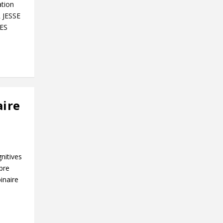
ation
 JESSE
ES
aire
gnitives
bre
inaire