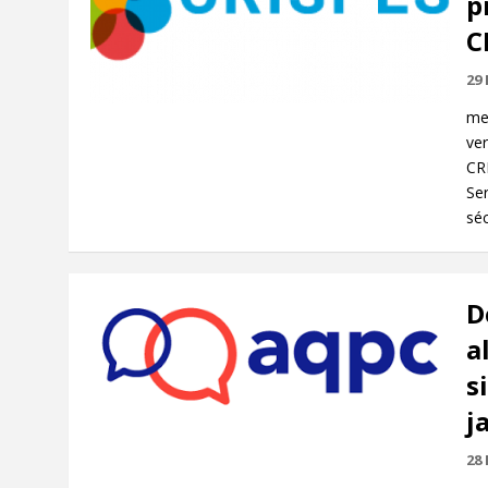
p
C
29
mer
ver
CRI
Ser
séc
D
a
s
j
28