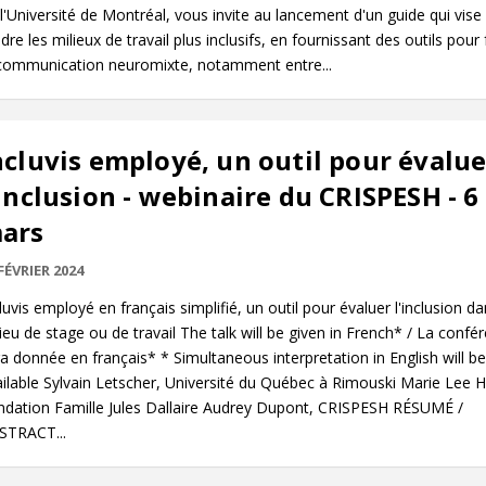
l'Université de Montréal, vous invite au lancement d'un guide qui vise
dre les milieux de travail plus inclusifs, en fournissant des outils pour f
 communication neuromixte, notamment entre...
ncluvis employé, un outil pour évalue
'inclusion - webinaire du CRISPESH - 6
ars
FÉVRIER 2024
luvis employé en français simplifié, un outil pour évaluer l'inclusion 
ieu de stage ou de travail The talk will be given in French* / La confé
a donnée en français* * Simultaneous interpretation in English will be
ilable Sylvain Letscher, Université du Québec à Rimouski Marie Lee 
ndation Famille Jules Dallaire Audrey Dupont, CRISPESH RÉSUMÉ /
STRACT...