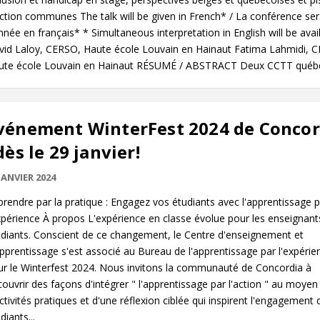
ction communes The talk will be given in French* / La conférence se
née en français* * Simultaneous interpretation in English will be avai
vid Laloy, CERSO, Haute école Louvain en Hainaut Fatima Lahmidi, 
ute école Louvain en Hainaut RÉSUMÉ / ABSTRACT Deux CCTT québéc
vénement WinterFest 2024 de Concor
 dès le 29 janvier!
JANVIER 2024
rendre par la pratique : Engagez vos étudiants avec l'apprentissage p
xpérience À propos L'expérience en classe évolue pour les enseignants
udiants. Conscient de ce changement, le Centre d'enseignement et
pprentissage s'est associé au Bureau de l'apprentissage par l'expérie
ur le Winterfest 2024. Nous invitons la communauté de Concordia à
ouvrir des façons d'intégrer " l'apprentissage par l'action " au moyen
ctivités pratiques et d'une réflexion ciblée qui inspirent l'engagement 
diants...