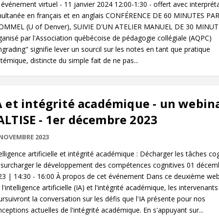
événement virtuel - 11 janvier 2024 12:00-1:30 - offert avec interprét
multanée en français et en anglais CONFÉRENCE DE 60 MINUTES PAR
OMMEL (U of Denver), SUIVIE D'UN ATELIER MANUEL DE 30 MINUT
anisé par l'Association québécoise de pédagogie collégiale (AQPC)
grading" signifie lever un sourcil sur les notes en tant que pratique
témique, distincte du simple fait de ne pas...
A et intégrité académique - un webin
ALTISE - 1er décembre 2023
 NOVEMBRE 2023
elligence artificielle et intégrité académique : Décharger les tâches co
 surcharger le développement des compétences cognitives 01 décem
23 | 14:30 - 16:00 À propos de cet événement Dans ce deuxième web
 l'intelligence artificielle (IA) et l'intégrité académique, les intervenants
rsuivront la conversation sur les défis que l'IA présente pour nos
ceptions actuelles de l'intégrité académique. En s'appuyant sur...