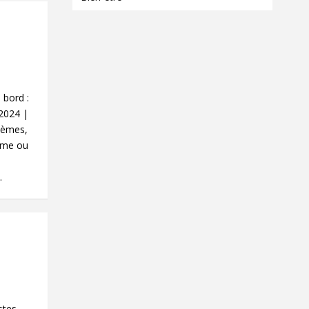
 bord :
 2024 |
lèmes,
lème ou
.
stes