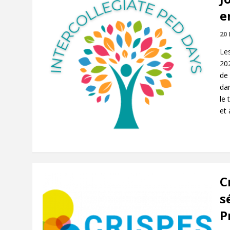
e
20
Les
202
de 
dan
le 
et 
C
s
P