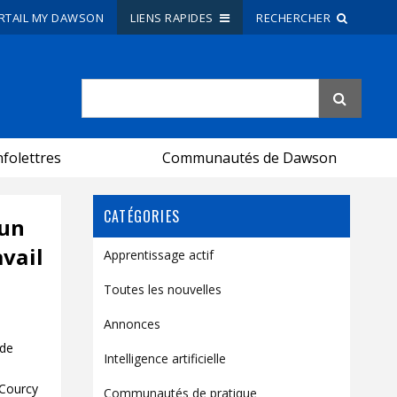
RTAIL MY DAWSON
LIENS RAPIDES
RECHERCHER
Recherche sur le site
Recherche de personnes
nfolettres
Communautés de Dawson
EN
CATÉGORIES
portail My Dawson
///
'un
vail
Apprentissage actif
À propos de Dawson
Toutes les nouvelles
Comment postuler
Annonces
Carrières
 de
Intelligence artificielle
Liens rapides
 Courcy
Communautés de pratique