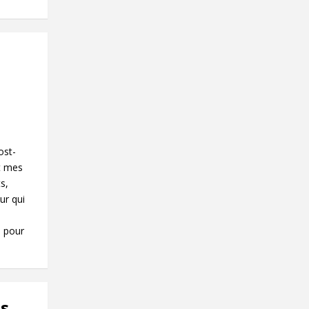
2
ost-
t mes
s,
ur qui
e pour
es