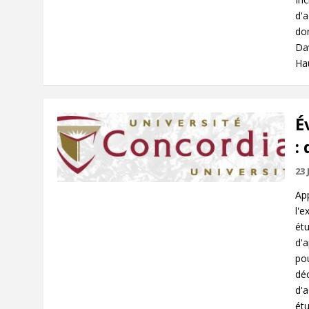
d'a
don
Da
Ha
É
:
23 
App
l'e
ét
d'a
po
déc
d'a
étu