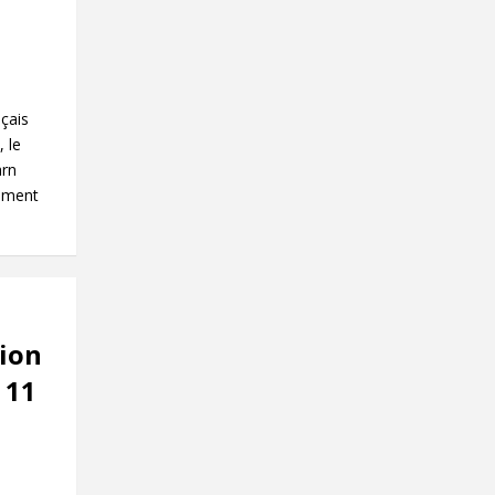
çais
 le
arn
lement
tion
 11