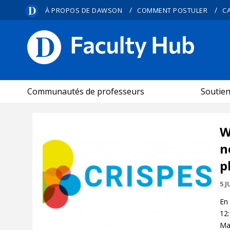
/
/
À PROPOS DE DAWSON
COMMENT POSTULER
C
CARREFOUR PÉDAGOGIQUE
Communautés de professeurs
Soutie
W
n
p
5 J
En 
12
Ma