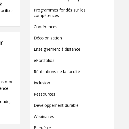
Contact
 à
Programmes fondés sur les
aciliter
Informations
compétences
Outils
Conférences
Liens
Décolonisation
r
Menu principal
Enseignement à distance
Qui vous êtes
ePortfolios
Réalisations de la faculté
dans mon
Inclusion
rence
Ressources
Houde,
Développement durable
Webinaires
Bien-être