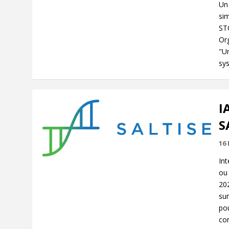
Un 
si
ST
Org
"Un
sys
I
S
16
Int
ou
20
sur
pou
con