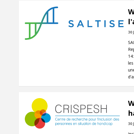
W
l
30 
SA
Rep
14
les
une
d'a
W
h
30 
Inc