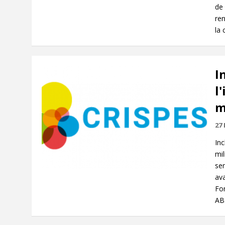
de 
ren
la
I
l
m
27 
Inc
mil
ser
ava
Fo
AB