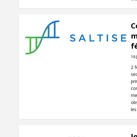
C
m
f
18 
2 
se
pri
com
mes
obs
les
J