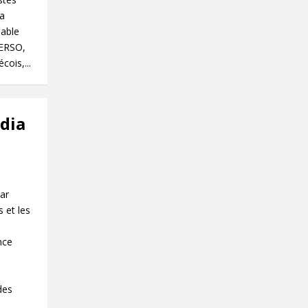
ra
lable
CERSO,
ois,...
dia
ar
 et les
nce
des