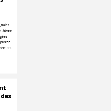
giales
Le thème
agées
plorer
ignement
nt
 des