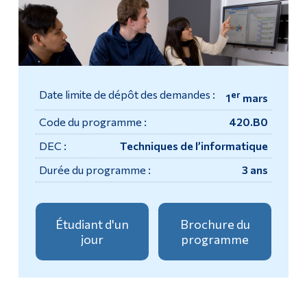
Outils
Demande d'admission
Liens
Cours
Menu principal
Date limite de dépôt des demandes :
er
1
mars
Stages
Programmes
Code du programme :
420.B0
Poursuivre la lecture
Formation continue
DEC :
Techniques de l’informatique
Admissions
Contact
Durée du programme :
3 ans
La vie à Dawson
Qui vous êtes
Étudiant d'un
Brochure du
jour
programme
Futurs étudiants
Étudiants actuels
Corps enseignant et
personnel administratif