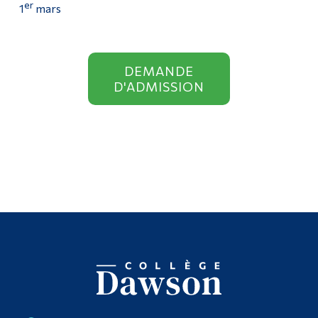
er
1
mars
DEMANDE
D'ADMISSION