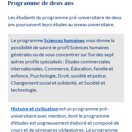
Programme de deux ans
Liste alphabétique
Outils
Les étudiants du programme pré-universitaire de deux
Liens
Tous les programmes
ans poursuivent leurs études au niveau universitaire.
Menu principal
Certificats
Le programme
Sciences humaines
vous donne la
Programmes
possibilité de suivre le profil Sciences humaines
Disciplines
générales ou de vous concentrer sur l'un des sept
Formation continue
autres profils spécialisés : Études commerciales
Enseignement général
internationales, Commerce, Éducation, famille et
Admissions
enfance, Psychologie, Droit, société et justice,
Cours complémentaires
La vie à Dawson
Changement social et solidarité, et Société et
technologie.
Brochures
Qui vous êtes
Futurs étudiants
Histoire et civilisation
est un programme pré-
Étudiants actuels
universitaire avec mention, dont le programme
d'études est soigneusement élaboré et composé de
Corps enseignant et
cours et de séminaires obligatoires. Le programme
personnel administratif