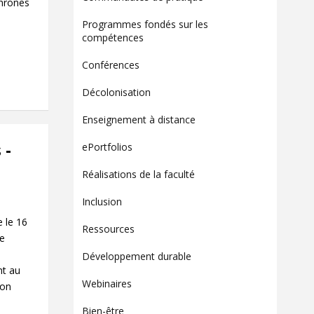
chrones
Contact
Programmes fondés sur les
Informations
compétences
Outils
Conférences
Liens
Décolonisation
Menu principal
Enseignement à distance
Qui vous êtes
 -
ePortfolios
Réalisations de la faculté
Inclusion
 le 16
Ressources
de
Développement durable
nt au
Webinaires
ion
Bien-être