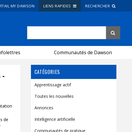
RTAIL MY DAWSON
LIENS RAPIDES
RECHERCHER
Recherche sur le site
Recherche de personnes
nfolettres
Communautés de Dawson
EN
CATÉGORIES
portail My Dawson
///
 -
Apprentissage actif
À propos de Dawson
Toutes les nouvelles
Comment postuler
ntation
Annonces
Carrières
Intelligence artificielle
es de
Liens rapides
r
Communautés de pratique