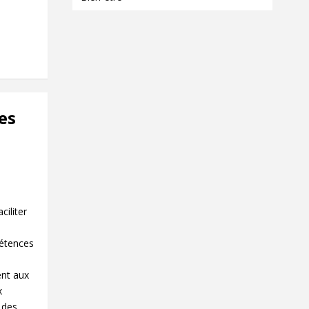
es
iliter
étences
ent aux
x
 des