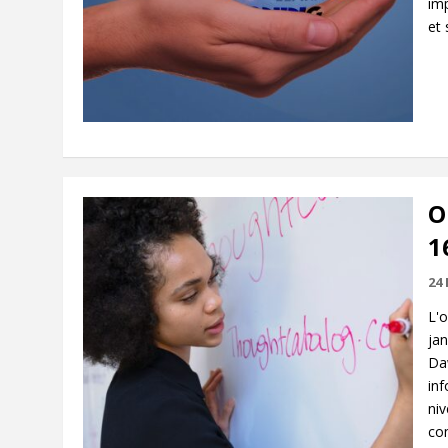
im
et 
O
1
24
L'o
jan
Da
inf
niv
co