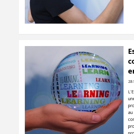
E
c
e
28
L'E
un
pr
au
co
pr
pr