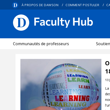
/
/
À PROPOS DE DAWSON
COMMENT POSTULER
C
CARREFOUR PÉDAGOGIQUE
Communautés de professeurs
Soutie
O
1
13 
La 
de
nou
l'u