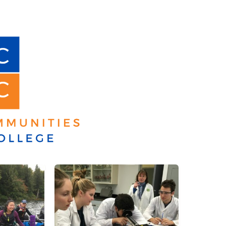
Outils
Liens
Menu principal
Programmes
Formation continue
Admissions
La vie à Dawson
Qui vous êtes
Futurs étudiants
Étudiants actuels
Corps enseignant et personnel administratif
Diplômé·es et visiteur·euses