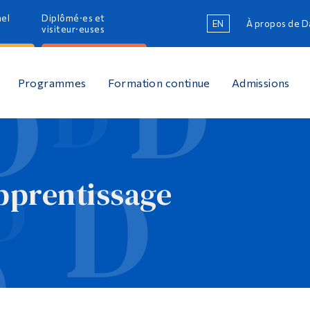
nel
Diplômé·es et
EN
À propos de 
R
visiteur·euses
R
Programmes
Formation continue
Admissions
prentissage