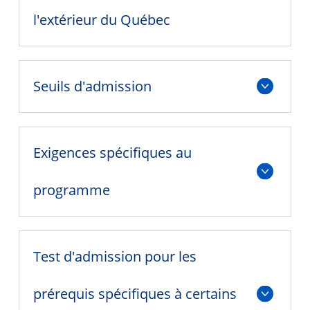
Programmes proposés
l'extérieur du Québec
Diplômé·es et visiteur·euses
Comparaison des programmes : Programme Tremplin vs.
Filières
Seuils d'admission
Pourquoi postuler au Collège Dawson ?
Exigences spécifiques au
programme
Test d'admission pour les
prérequis spécifiques à certains