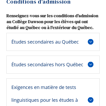
Conditions d'admission
Comment présenter une demande
Outils
Renseignez-vous sur les conditions d'admission
Liens
Conditions d'admission
au Collège Dawson pour les élèves qui ont
étudié au Québec ou à l'extérieur du Québec.
Menu principal
Programmes proposés
Programmes
Frais de scolarité
Études secondaires au Québec
Formation continue
Statut avancé
Admissions
Foire aux questions
Études secondaires hors Québec
La vie à Dawson
Tests de classement en anglais et en français
Qui vous êtes
Futurs étudiants
Zone conseillers
Exigences en matière de tests
Étudiants actuels
Visiter Dawson
linguistiques pour les études à
Corps enseignant et
personnel administratif