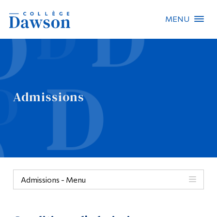
MENU
Recherche sur le site
Recherche de personnes
Admissions
EN
À propos de Dawson
Carrières
Omnivox
Admissions - Menu
Liens rapides
Contact
Menu
Informations