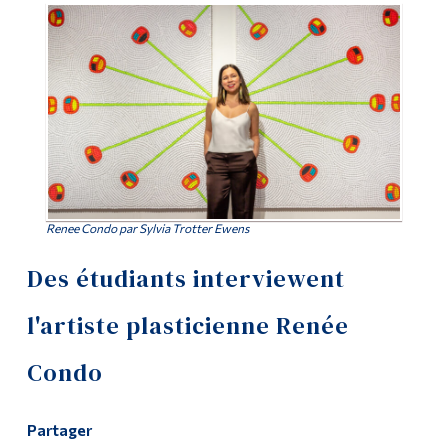
Outils
Liens
Menu principal
Programmes
Formation continue
Renee Condo par Sylvia Trotter Ewens
Admissions
La vie à Dawson
Des étudiants interviewent
Qui vous êtes
l'artiste plasticienne Renée
Futurs étudiants
Condo
Étudiants actuels
Corps enseignant et
Partager
personnel administratif