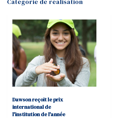
Catégorie de réalisation
Outils
Liens
Menu principal
Programmes
Formation continue
Admissions
La vie à Dawson
Qui vous êtes
Futurs étudiants
Dawson reçoit le prix
Étudiants actuels
international de
Corps enseignant et
l'institution de l'année
personnel administratif