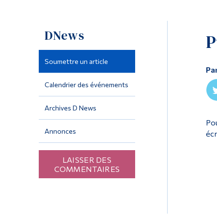
DNews
P
Soumettre un article
Pa
Calendrier des événements
Archives D News
Pou
Annonces
écr
LAISSER DES
COMMENTAIRES