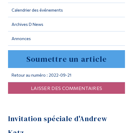
Calendrier des événements
Outils
Liens
Archives D News
Menu principal
Annonces
Programmes
Soumettre un article
Formation continue
Admissions
Retour au numéro : 2022-09-21
La vie à Dawson
LAISSER DES COMMENTAIRES
Qui vous êtes
Futurs étudiants
Étudiants actuels
Invitation spéciale d'Andrew
Corps enseignant et
Katz
personnel administratif