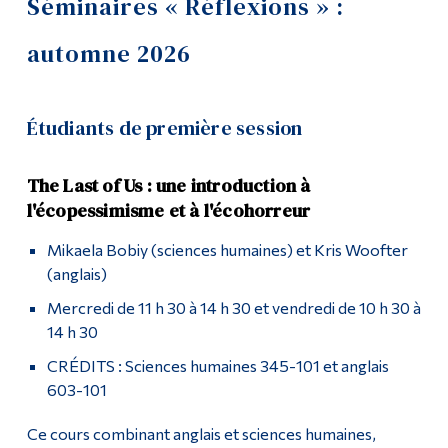
Séminaires « Réflexions » :
Comment s'inscrire
Outils
automne 2026
Liens
Séminaires « Réflexions » : automne 2026
Menu principal
Étudiants de première session
Témoignages étudiants
Programmes
Philosophie d’enseignement
The Last of Us : une introduction à
Formation continue
l'écopessimisme et à l'écohorreur
FAQ
Admissions
Mikaela Bobiy (sciences humaines) et Kris Woofter
La vie à Dawson
(anglais)
Mercredi de 11 h 30 à 14 h 30 et vendredi de 10 h 30 à
Qui vous êtes
14 h 30
Futurs étudiants
CRÉDITS : Sciences humaines 345-101 et anglais
603-101
Étudiants actuels
Corps enseignant et
Ce cours combinant anglais et sciences humaines,
personnel administratif