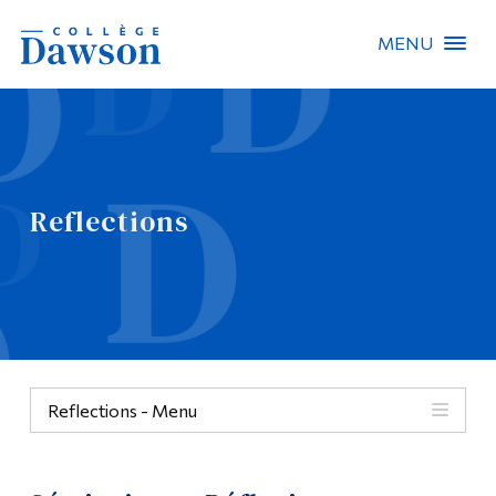
MENU
Recherche sur le site
Recherche de personnes
Reflections
EN
À propos de Dawson
Carrières
Omnivox
Reflections - Menu
Liens rapides
Contact
Menu
Informations