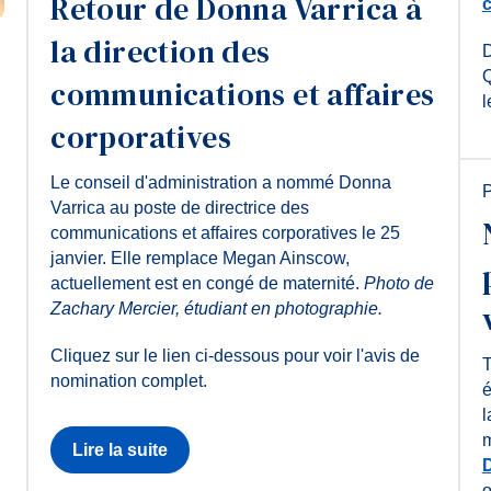
Retour de Donna Varrica à
c
la direction des
D
Q
communications et affaires
l
corporatives
Le conseil d'administration a nommé Donna
P
Varrica au poste de directrice des
communications et affaires corporatives le 25
janvier. Elle remplace Megan Ainscow,
actuellement est en congé de maternité.
Photo de
Zachary Mercier, étudiant en photographie.
Cliquez sur le lien ci-dessous pour voir l'avis de
T
nomination complet.
é
l
m
Lire la suite
o