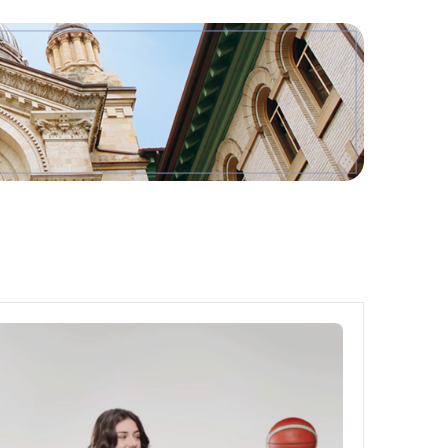
Outils
Liens
Menu principal
Programmes
Formation continue
Admissions
La vie à Dawson
Qui vous êtes
Futurs étudiants
Étudiants actuels
Corps enseignant et personnel administratif
Diplômé·es et visiteur·euses