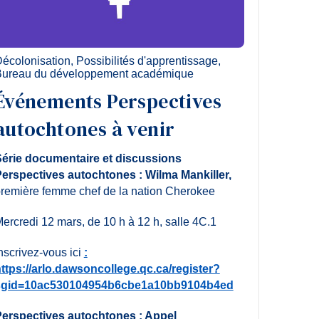
écolonisation
,
Possibilités d'apprentissage
,
ureau du développement académique
Événements Perspectives
autochtones à venir
érie documentaire et discussions
erspectives autochtones : Wilma Mankiller,
remière femme chef de la nation Cherokee
ercredi 12 mars, de 10 h à 12 h, salle 4C.1
nscrivez-vous ici
:
ttps://arlo.dawsoncollege.qc.ca/register?
sgid=10ac530104954b6cbe1a10bb9104b4ed
erspectives autochtones : Appel