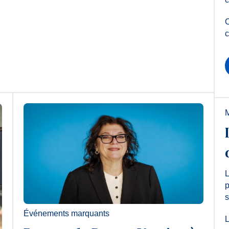
C
c
M
L
p
s
Événements marquants
L