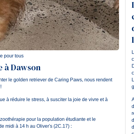
L
re pour tous
c
e à Dawson
D
c
er le golden retriever de Caring Paws, nous rendent
L
!
g
 à réduire le stress, à susciter la joie de vivre et à
A
d
r
zoothérapie pour la population étudiante et le
d
e midi à 14 h au Oliver's (2C.17) :
d
c