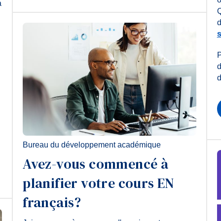
à
Q
d
s
P
d
d
Bureau du développement académique
Avez-vous commencé à
planifier votre cours EN
français?