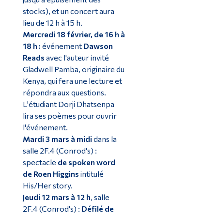
stocks), et un concert aura
lieu de 12 h à 15 h.
Mercredi 18 février, de 16 h à
18 h :
événement
Dawson
Reads
avec l'auteur invité
Gladwell Pamba, originaire du
Kenya, qui fera une lecture et
répondra aux questions.
L'étudiant Dorji Dhatsenpa
lira ses poèmes pour ouvrir
l'événement.
Mardi 3 mars à midi
dans la
salle 2F.4 (Conrod's) :
spectacle
de spoken word
de Roen Higgins
intitulé
His/Her story.
Jeudi 12 mars à 12 h
, salle
2F.4 (Conrod's) :
Défilé de