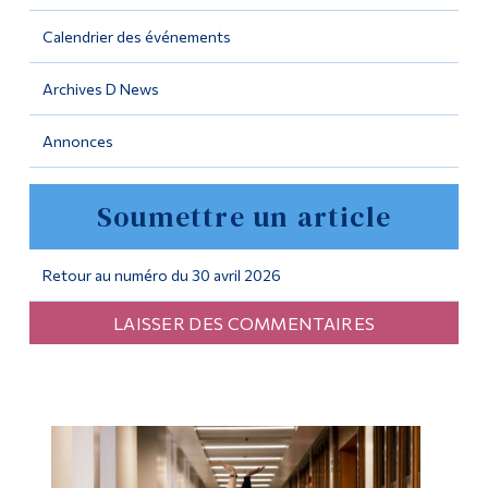
Calendrier des événements
Outils
Liens
Archives D News
Menu principal
Annonces
Programmes
Soumettre un article
Formation continue
Admissions
Retour au numéro du 30 avril 2026
La vie à Dawson
LAISSER DES COMMENTAIRES
Qui vous êtes
Futurs étudiants
Étudiants actuels
Corps enseignant et
personnel administratif