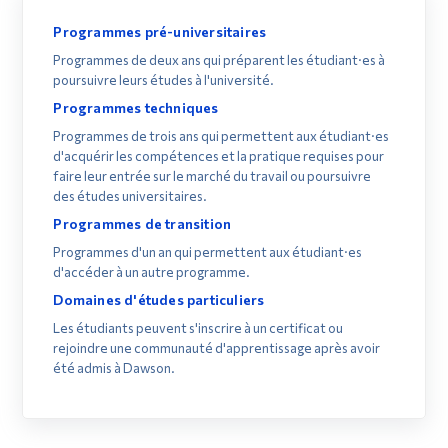
Liste alphabétique
Programmes pré-universitaires
Outils
Programmes de deux ans qui préparent les étudiant·es à
Liens
Tous les programmes
poursuivre leurs études à l'université.
Programmes techniques
Menu principal
Certificats
Programmes de trois ans qui permettent aux étudiant·es
d'acquérir les compétences et la pratique requises pour
Programmes
Disciplines
faire leur entrée sur le marché du travail ou poursuivre
Formation continue
des études universitaires.
Enseignement général
Programmes de transition
Admissions
Programmes d'un an qui permettent aux étudiant·es
Cours complémentaires
La vie à Dawson
d'accéder à un autre programme.
Domaines d'études particuliers
Brochures
Qui vous êtes
Les étudiants peuvent s'inscrire à un certificat ou
rejoindre une communauté d'apprentissage après avoir
Futurs étudiants
été admis à Dawson.
Étudiants actuels
Corps enseignant et
personnel administratif