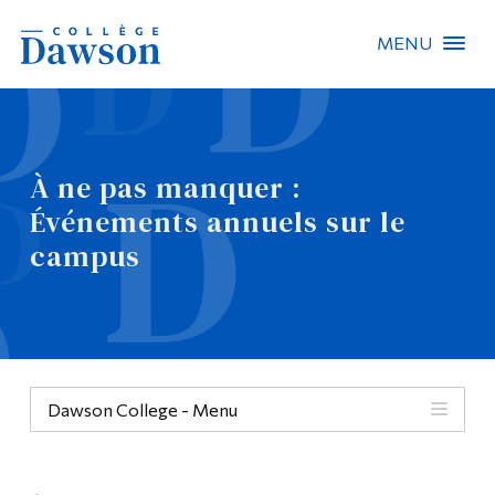
MENU
Recherche sur le site
Recherche de personnes
À ne pas manquer :
Événements annuels sur le
EN
campus
À propos de Dawson
Carrières
Omnivox
Dawson College - Menu
Liens rapides
Contact
Événements annuels
Informations