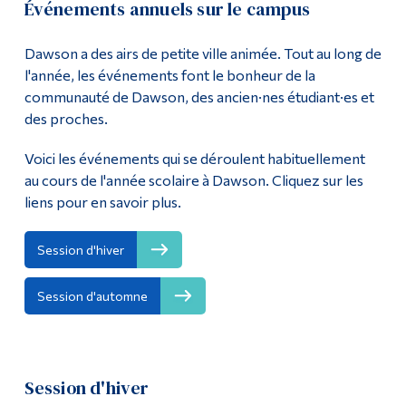
Événements annuels sur le campus
Outils
Calendrier des événements
Dawson a des airs de petite ville animée. Tout au long de
Liens
l'année, les événements font le bonheur de la
Théâtre Dawson
communauté de Dawson, des ancien·nes étudiant·es et
Menu principal
des proches.
Vie étudiante
Programmes
Voici les événements qui se déroulent habituellement
Portes ouvertes
Formation continue
au cours de l'année scolaire à Dawson. Cliquez sur les
liens pour en savoir plus.
Admissions
La vie à Dawson
Session d'hiver
Qui vous êtes
Session d'automne
Futurs étudiants
Étudiants actuels
Session d'hiver
Corps enseignant et
personnel administratif