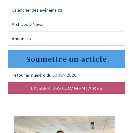
Calendrier des événements
Outils
Liens
Archives D News
Menu principal
Annonces
Programmes
Soumettre un article
Formation continue
Admissions
Retour au numéro du 30 avril 2026
La vie à Dawson
LAISSER DES COMMENTAIRES
Qui vous êtes
Futurs étudiants
Étudiants actuels
Corps enseignant et
personnel administratif