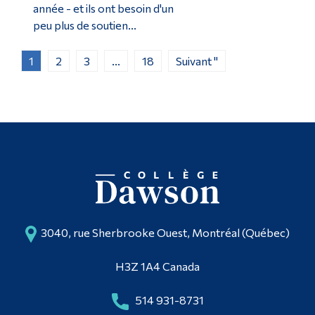
année - et ils ont besoin d'un
peu plus de soutien...
1
2
3
...
18
Suivant "
3040, rue Sherbrooke Ouest, Montréal (Québec)
H3Z 1A4 Canada
514 931-8731