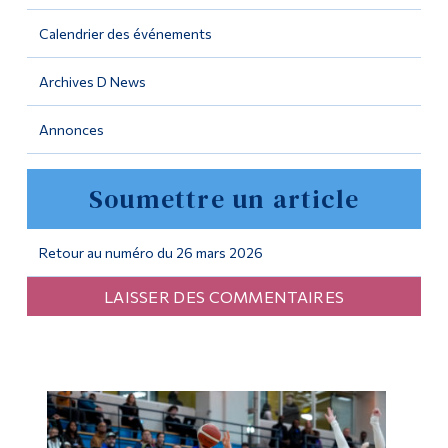
Calendrier des événements
Outils
Liens
Archives D News
Menu principal
Annonces
Programmes
Soumettre un article
Formation continue
Admissions
Retour au numéro du 26 mars 2026
La vie à Dawson
LAISSER DES COMMENTAIRES
Qui vous êtes
Futurs étudiants
Étudiants actuels
Corps enseignant et
personnel administratif