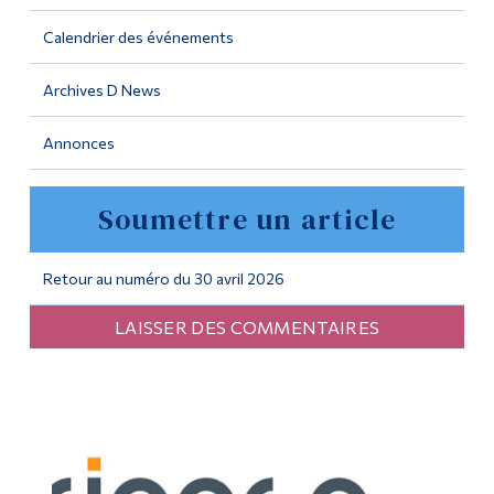
Calendrier des événements
Outils
Liens
Archives D News
Menu principal
Annonces
Programmes
Soumettre un article
Formation continue
Admissions
Retour au numéro du 30 avril 2026
La vie à Dawson
LAISSER DES COMMENTAIRES
Qui vous êtes
Futurs étudiants
Étudiants actuels
Corps enseignant et
personnel administratif