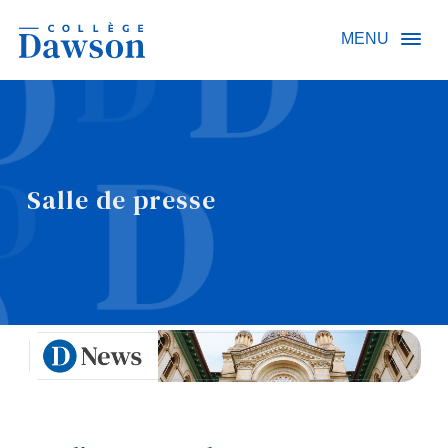
Recherche sur le site
MENU
Recherche de personnes
Salle de presse
EN
À propos de Dawson
Carrières
Omnivox
Liens rapides
Contact
Informations