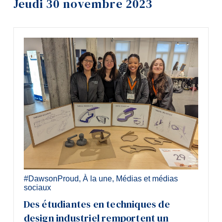
Jeudi 30 novembre 2023
Outils
Liens
Menu principal
Programmes
Formation continue
Admissions
La vie à Dawson
Qui vous êtes
Futurs étudiants
#DawsonProud
,
À la une
,
Médias et médias
Étudiants actuels
sociaux
Des étudiantes en techniques de
Corps enseignant et personnel
administratif
design industriel remportent un