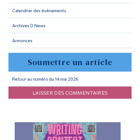
Calendrier des événements
Outils
Liens
Archives D News
Menu principal
Annonces
Programmes
Soumettre un article
Formation continue
Admissions
Retour au numéro du 14 mai 2026
La vie à Dawson
LAISSER DES COMMENTAIRES
Qui vous êtes
Futurs étudiants
Étudiants actuels
Corps enseignant et
personnel administratif