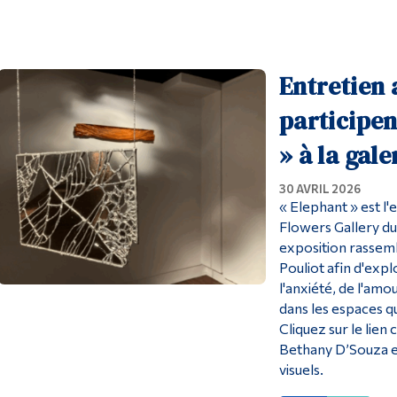
Entretien 
participen
» à la ga
30 AVRIL 2026
« Elephant » est l
Flowers Gallery du
exposition rassemb
Pouliot afin d'exp
l'anxiété, de l'amo
dans les espaces q
Cliquez sur le lien 
Bethany D’Souza et
visuels.