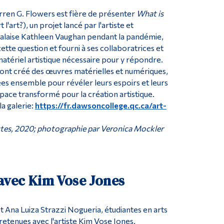
arren G. Flowers est fière de présenter
What is
 l'art?), un projet lancé par l'artiste et
alaise Kathleen Vaughan pendant la pandémie,
cette question et fourni à ses collaboratrices et
matériel artistique nécessaire pour y répondre.
s ont créé des œuvres matérielles et numériques,
s ensemble pour révéler leurs espoirs et leurs
space transformé pour la création artistique.
 la galerie:
https://fr.dawsoncollege.qc.ca/art-
stes, 2020; photographie par Veronica Mockler
avec Kim Vose Jones
 Ana Luiza Strazzi Nogueria, étudiantes en arts
tretenues avec l'artiste Kim Vose Jones.