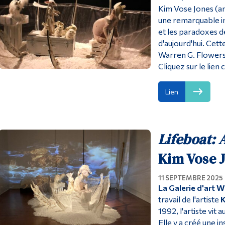
Kim Vose Jones (an
une remarquable in
et les paradoxes de
d'aujourd'hui. Cette
Warren G. Flowers
Cliquez sur le lien 
Lien
Lifeboat: 
Kim Vose 
11 SEPTEMBRE 2025
La Galerie d'art 
travail de l'artiste
K
1992, l'artiste vit
Elle y a créé une in