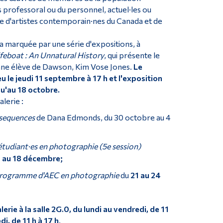
s professoral ou du personnel, actuel·les ou
que d'artistes contemporain·nes du Canada et de
ra marquée par une série d'expositions, à
ifeboat : An Unnatural History
, qui présente le
enne élève de Dawson, Kim Vose Jones.
Le
eu le jeudi 11 septembre à 17 h et l'exposition
qu'au 18 octobre.
lerie :
sequences
de Dana Edmonds, du
30 octobre au 4
étudiant·es en photographie (5e session)
1 au 18 décembre;
programme d'AEC en photographie
du
21 au 24
erie à la salle
2G.0, du lundi au vendredi, de 11
di, de 11 h à 17 h
.