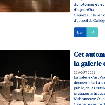
dichotomies et les 
d'aujourd'hui.
Cliquez sur le lien 
d'accueil du Collèg
Lien
Cet automn
la galerie
27 AOÛT 2025
La Galerie d'art W
découvrir l'art à 
public, de les outil
pratiques artistiq
Maisonneuve O., da
Galerie présente 