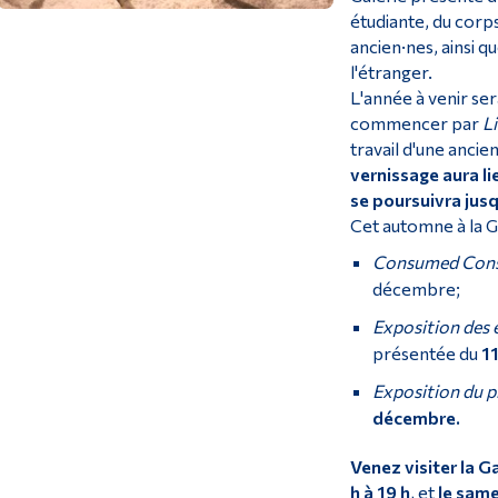
étudiante, du corp
ancien·nes, ainsi 
l'étranger.
L'année à venir se
commencer par
L
travail d'une anci
vernissage aura li
se poursuivra jus
Cet automne à la Ga
Consumed Con
décembre;
Exposition des 
présentée du
1
Exposition du 
décembre.
Venez visiter la Gal
h à 19
h
, et
le same