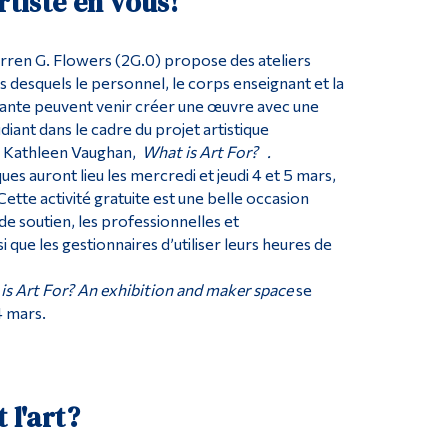
rtiste en vous!
arren G. Flowers (2G.0) propose des ateliers
rs desquels le personnel, le corps enseignant et la
nte peuvent venir créer une œuvre avec une
diant dans le cadre du projet artistique
 Kathleen Vaughan,
What is Art For?
.
ques auront lieu les mercredi et jeudi 4 et 5 mars,
ette activité gratuite est une belle occasion
de soutien, les professionnelles et
i que les gestionnaires d’utiliser leurs heures de
is Art For? An exhibition and maker space
se
4 mars.
 l'art?