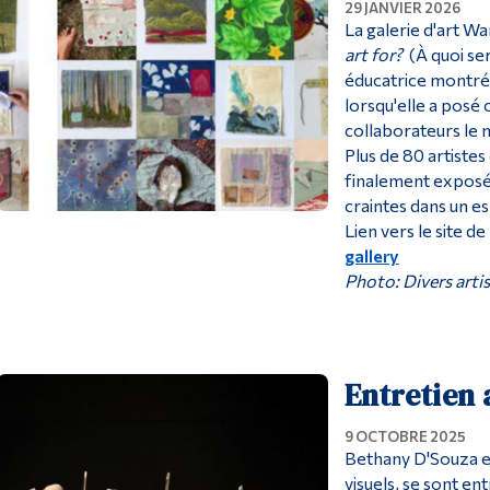
29 JANVIER 2026
La galerie d'art W
art for?
(À quoi sert
éducatrice montré
lorsqu'elle a posé 
collaborateurs le 
Plus de 80 artiste
finalement exposée
craintes dans un e
Lien vers le site de
gallery
Photo: Divers arti
Entretien 
9 OCTOBRE 2025
Bethany D'Souza et
visuels, se sont en