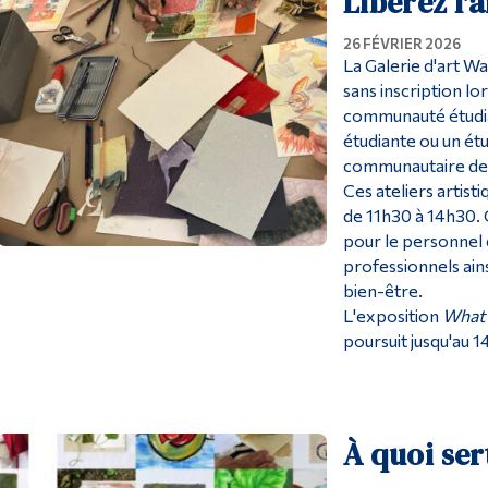
Libérez l'a
26 FÉVRIER 2026
La Galerie d'art W
sans inscription lo
communauté étudia
étudiante ou un étu
communautaire de
Ces ateliers artisti
de 11h30 à 14h30. C
pour le personnel 
professionnels ains
bien-être.
L'exposition
What 
poursuit jusqu'au 1
À quoi sert