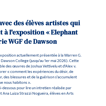
Outils
Liens
Menu principal
avec des élèves artistes qui
Programmes
t à l'exposition « Elephant
Formation continue
lerie WGF de Dawson
Admissions
La vie à Dawson
'exposition actuellement présentée à la Warren G.
 Dawson College (jusqu'au 1er mai 2026). Cette
Qui vous êtes
le des œuvres de Joshua Vettivelu et d'Alex v.
Futurs étudiants
lorer « comment les expériences du désir, de
ur, des blessures et de la guérison s'accumulent
Étudiants actuels
ue nous habitons ».
Corps enseignant et personnel administratif
ci-dessous pour lire un intretien réalisée par
 Ana Luiza Strazzi Nogueira, élèves en Arts
Diplômé·es et visiteur·euses