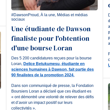
#DawsonProud
,
À la une
,
Médias et médias
D
sociaux
d
Une étudiante de Dawson
a
p
finaliste pour l'obtention
p
a
d'une bourse Loran
P
Des 5 200 candidatures reçues pour la bourse
c
Loran,
Delice Betukumesu, étudiante en
U
sciences humaines à Dawson, fait partie des
90 finalistes de la promotion 2024.
Dans son communiqué de presse, la Fondation
Boursiers Loran a déclaré que ces étudiant·es
« ont démontré une volonté de relever des défis
et d’avoir un impact positif sur leurs
collectivités ».