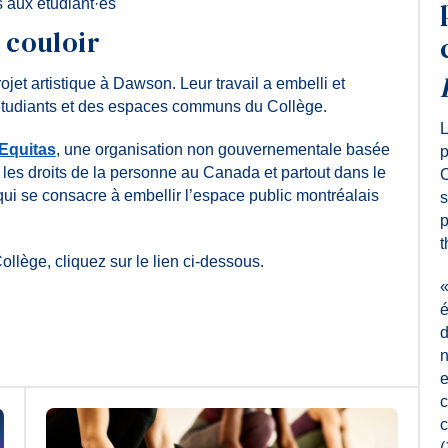
 aux étudiant·es
 couloir
jet artistique à Dawson. Leur travail a embelli et
s étudiants et des espaces communs du Collège.
L
Equitas
, une organisation non gouvernementale basée
p
 les droits de la personne au Canada et partout dans le
C
qui se consacre à embellir l’espace public montréalais
s
p
t
Collège, cliquez sur le lien ci-dessous.
«
é
d
n
e
c
c
(