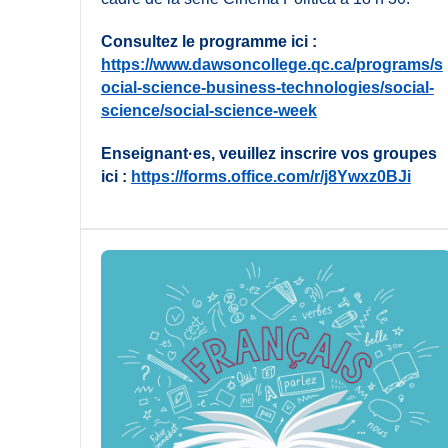
Consultez le programme ici :
https://www.dawsoncollege.qc.ca/programs/s
ocial-science-business-technologies/social-
science/social-science-week
Enseignant·es, veuillez inscrire vos groupes
ici :
https://forms.office.com/r/j8Ywxz0BJi