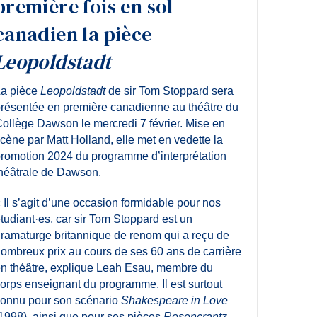
première fois en sol
canadien la pièce
Leopoldstadt
a pièce
Leopoldstadt
de sir Tom Stoppard sera
résentée en première canadienne au théâtre du
ollège Dawson le mercredi 7 février. Mise en
cène par Matt Holland, elle met en vedette la
romotion 2024 du programme d’interprétation
héâtrale de Dawson.
 Il s’agit d’une occasion formidable pour nos
tudiant·es, car sir Tom Stoppard est un
ramaturge britannique de renom qui a reçu de
ombreux prix au cours de ses 60 ans de carrière
n théâtre, explique Leah Esau, membre du
orps enseignant du programme. Il est surtout
onnu pour son scénario
Shakespeare in Love
1998), ainsi que pour ses pièces
Rosencrantz