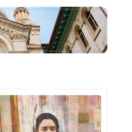
Outils
Liens
Menu principal
Programmes
Formation continue
Admissions
La vie à Dawson
Qui vous êtes
Futurs étudiants
Étudiants actuels
Corps enseignant et personnel administratif
Diplômé·es et visiteur·euses