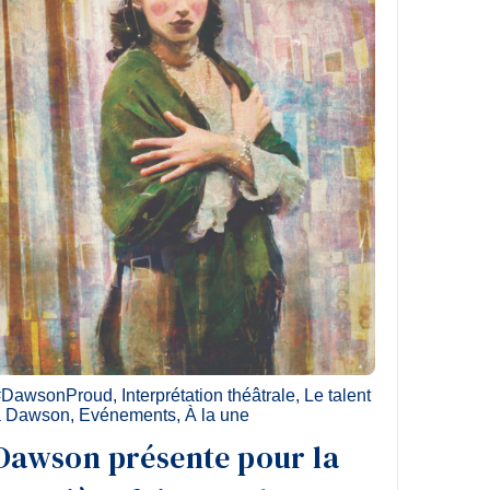
#DawsonProud
,
Interprétation théâtrale
,
Le talent
à Dawson
,
Evénements
,
À la une
Dawson présente pour la