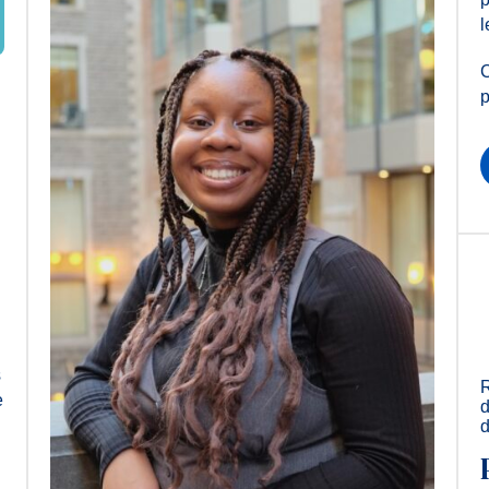
l
C
p
s
e
d