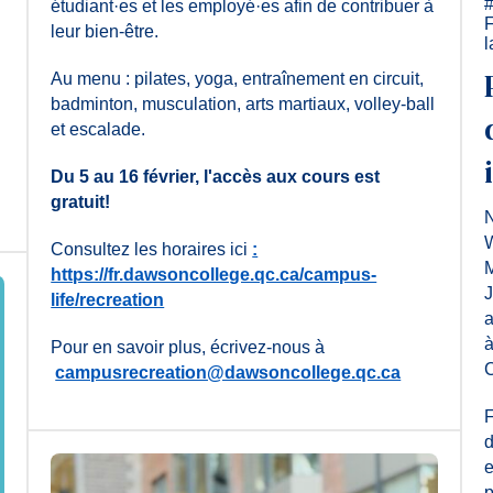
étudiant·es et les employé·es afin de contribuer à
leur bien-être.
l
Au menu : pilates, yoga, entraînement en circuit,
badminton, musculation, arts martiaux, volley-ball
et escalade.
Du 5 au 16 février, l'accès aux cours est
gratuit!
N
W
Consultez les horaires ici
:
M
https://fr.dawsoncollege.qc.ca/campus-
J
life/recreation
a
à
Pour en savoir plus, écrivez-nous à
C
campusrecreation@dawsoncollege.qc.ca
F
d
e
p