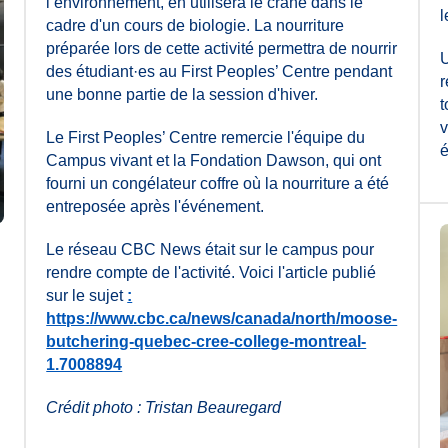
l’environnement, en utilisera le crâne dans le
l
cadre d'un cours de biologie. La nourriture
préparée lors de cette activité permettra de nourrir
U
des étudiant·es au First Peoples’ Centre pendant
r
une bonne partie de la session d'hiver.
t
v
Le First Peoples’ Centre remercie l'équipe du
Campus vivant et la Fondation Dawson, qui ont
fourni un congélateur coffre où la nourriture a été
entreposée après l'événement.
Le réseau CBC News était sur le campus pour
rendre compte de l'activité. Voici l'article publié
sur le sujet
:
https://www.cbc.ca/news/canada/north/moose-
butchering-quebec-cree-college-montreal-
1.7008894
Crédit photo : Tristan Beauregard