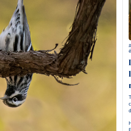
é
T
c
d
H
P