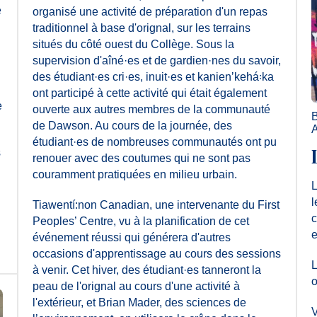
e
organisé une activité de préparation d'un repas
traditionnel à base d'orignal, sur les terrains
situés du côté ouest du Collège. Sous la
supervision d'aîné·es et de gardien·nes du savoir,
des étudiant·es cri·es, inuit·es et kanienʼkehá꞉ka
ont participé à cette activité qui était également
e
ouverte aux autres membres de la communauté
B
de Dawson. Au cours de la journée, des
A
étudiant·es de nombreuses communautés ont pu
s
renouer avec des coutumes qui ne sont pas
couramment pratiquées en milieu urbain.
L
l
Tiawentí:non Canadian, une intervenante du First
c
Peoples’ Centre, vu à la planification de cet
e
événement réussi qui générera d'autres
occasions d'apprentissage au cours des sessions
L
à venir. Cet hiver, des étudiant·es tanneront la
o
peau de l'orignal au cours d'une activité à
l'extérieur, et Brian Mader, des sciences de
V