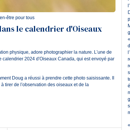
l
D
en-être pour tous
p
ans le calendrier d'Oiseaux
M
g
«
d
ion physique, adore photographier la nature. L'une de
l
le calendrier 2024 d'Oiseaux Canada, qui est envoyé par
r
r
s
ment Doug a réussi à prendre cette photo saisissante. Il
t
à tirer de l'observation des oiseaux et de la
é
n
g
s
m
«