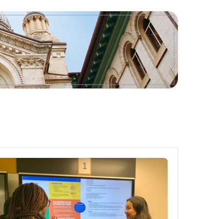
Outils
Liens
Menu principal
Programmes
Formation continue
Admissions
La vie à Dawson
Qui vous êtes
Futurs étudiants
Étudiants actuels
Corps enseignant et personnel administratif
Diplômé·es et visiteur·euses