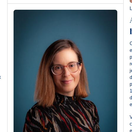
L
C
e
p
r
j
x
d
p
1
d
e
V
c
e