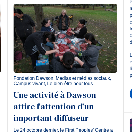
e
m
p
c
t
c
d
L
e
l
p
Fondation Dawson
,
Médias et médias sociaux
,
Campus vivant
,
Le bien-être pour tous
Une activité à Dawson
attire l'attention d'un
important diffuseur
Le 24 octobre dernier, le First Peoples’ Centre a