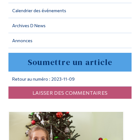
Calendrier des événements
Outils
Liens
Archives D News
Menu principal
Annonces
Programmes
Soumettre un article
Formation continue
Admissions
Retour au numéro : 2023-11-09
La vie à Dawson
LAISSER DES COMMENTAIRES
Qui vous êtes
Futurs étudiants
Étudiants actuels
Corps enseignant et
personnel administratif