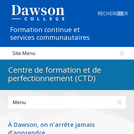
Recherche sur le site
RECHERCHER
Formation continue et
Recherche de personnes
services communautaires
Site Menu
EN
Centre de formation et de
portail My Dawson
///
perfectionnement (CTD)
À propos de Dawson
Menu
Comment postuler
Carrières
À Dawson, on n'arrête jamais
Liens rapides
d'apprendre.