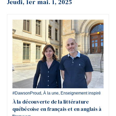
Jeudi, 1er mai. 1, 2025
Outils
Liens
Menu principal
Programmes
Formation continue
Admissions
La vie à Dawson
Qui vous êtes
Futurs étudiants
#DawsonProud
,
À la une
,
Enseignement inspiré
Étudiants actuels
À la découverte de la littérature
Corps enseignant et personnel
québécoise en français et en anglais à
administratif