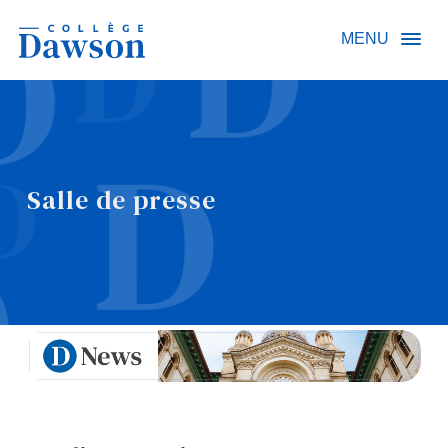
Recherche sur le site
MENU
Recherche de personnes
Salle de presse
EN
À propos de Dawson
Carrières
Omnivox
Liens rapides
Contact
Informations