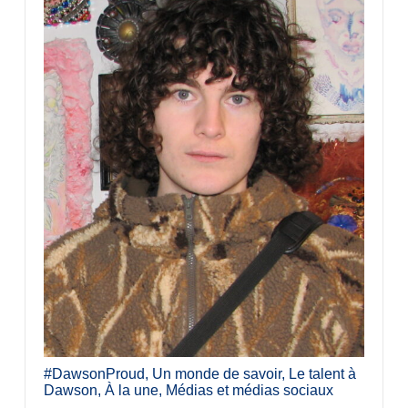
#DawsonProud
,
Un monde de savoir
,
Le talent à
Dawson
,
À la une
,
Médias et médias sociaux