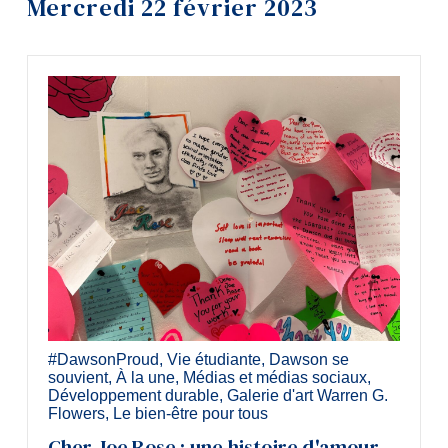
Mercredi 22 février 2023
Outils
Liens
Menu principal
Programmes
Formation continue
Admissions
La vie à Dawson
Qui vous êtes
Futurs étudiants
#DawsonProud
,
Vie étudiante
,
Dawson se
Étudiants actuels
souvient
,
À la une
,
Médias et médias sociaux
,
Développement durable
,
Galerie d'art Warren G.
Corps enseignant et personnel
Flowers
,
Le bien-être pour tous
administratif
Cher Joe Rose : une histoire d'amour