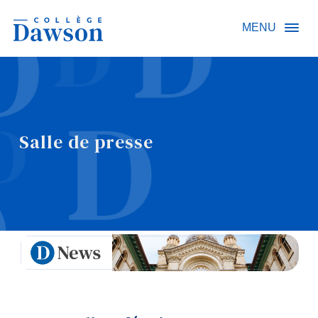
Recherche sur le site
MENU
Recherche de personnes
Salle de presse
EN
À propos de Dawson
Carrières
Omnivox
Liens rapides
Contact
Informations