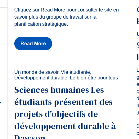
Cliquez sur Read More pour consulter le site en
savoir plus du groupe de travail sur la
planification stratégique.
Read More
L
Un monde de savoir
,
Vie étudiante
,
g
Développement durable
,
Le bien-être pour tous
é
Sciences humaines Les
c
étudiants présentent des
d
e
d
projets d'objectifs de
d
développement durable à
C
c
Dawson