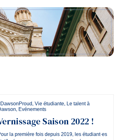
Outils
Liens
Menu principal
Programmes
Formation continue
Admissions
La vie à Dawson
Qui vous êtes
Futurs étudiants
Étudiants actuels
#DawsonProud
,
Vie étudiante
,
Le talent à
Dawson
,
Evénements
Corps enseignant et personnel administratif
Vernissage Saison 2022 !
Diplômé·es et visiteur·euses
our la première fois depuis 2019, les étudiant·es