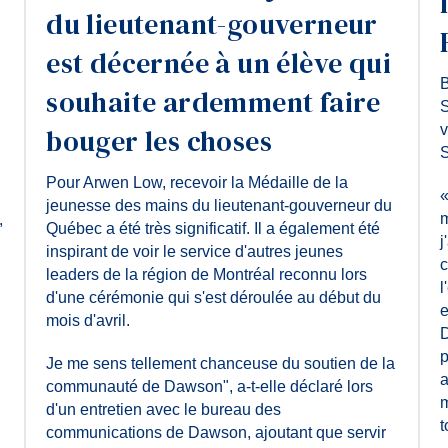
n
du lieutenant-gouverneur
est décernée à un élève qui
B
souhaite ardemment faire
S
v
bouger les choses
S
Pour Arwen Low, recevoir la Médaille de la
«
jeunesse des mains du lieutenant-gouverneur du
m
,
Québec a été très significatif. Il a également été
j
inspirant de voir le service d'autres jeunes
c
leaders de la région de Montréal reconnu lors
l
d'une cérémonie qui s'est déroulée au début du
e
mois d'avril.
D
p
Je me sens tellement chanceuse du soutien de la
a
communauté de Dawson", a-t-elle déclaré lors
m
d'un entretien avec le bureau des
t
communications de Dawson, ajoutant que servir