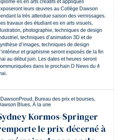
iplômé·es en arts créatifs et appliqués
xposeront leurs œuvres au Collège Dawson
endant la très attendue saison des vernissages.
es travaux des étudiant·es en arts visuels,
llustration, photographie, techniques de design
ndustriel, techniques d’animation 3D et de
ynthèse d’images, techniques de design
’intérieur et graphisme seront exposés de la fin
ai au début juin. Les dates et heures seront
ommuniquées dans le prochain D News du 4
ai.
#DawsonProud
,
Bureau des prix et bourses
,
Dawson Blues
,
À la une
Sydney Kormos-Springer
remporte le prix décerné à