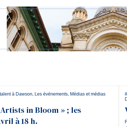
talent à Dawson
,
Les événements
,
Médias et médias
rtists in Bloom » ; les
ril à 18 h.
P