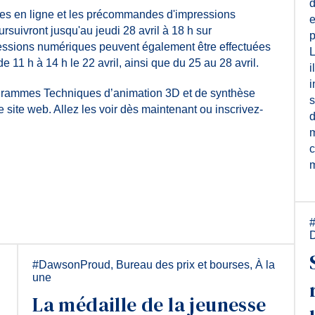
d
ères en ligne et les précommandes d'impressions
e
rsuivront jusqu'au jeudi 28 avril à 18 h sur
p
ssions numériques peuvent également être effectuées
L
11 h à 14 h le 22 avril, ainsi que du 25 au 28 avril.
i
i
rogrammes Techniques d’animation 3D et de synthèse
s
e site web. Allez les voir dès maintenant ou inscrivez-
d
m
c
m
#DawsonProud
,
Bureau des prix et bourses
,
À la
une
La médaille de la jeunesse