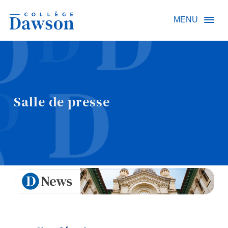
Recherche sur le site
MENU
Recherche de personnes
Salle de presse
EN
À propos de Dawson
Carrières
Omnivox
Liens rapides
Contact
Informations