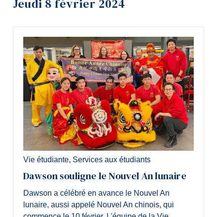
Jeudi 8 février 2024
Outils
Liens
Menu principal
Programmes
Formation continue
Admissions
La vie à Dawson
Qui vous êtes
Vie étudiante
,
Services aux étudiants
Futurs étudiants
Dawson souligne le Nouvel An lunaire
Étudiants actuels
Dawson a célébré en avance le Nouvel An
Corps enseignant et personnel
lunaire, aussi appelé Nouvel An chinois, qui
administratif
commence le 10 février. L'équipe de la Vie