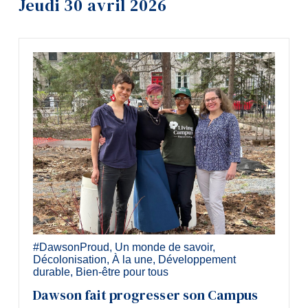
Jeudi 30 avril 2026
Outils
Liens
Menu principal
Programmes
Formation continue
Admissions
La vie à Dawson
Qui vous êtes
Futurs étudiants
#DawsonProud
,
Un monde de savoir
,
Étudiants actuels
Décolonisation
,
À la une
,
Développement
durable
,
Bien-être pour tous
Corps enseignant et personnel
Dawson fait progresser son Campus
administratif