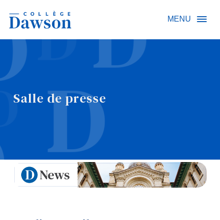
Recherche sur le site
MENU
Recherche de personnes
Salle de presse
EN
À propos de Dawson
Carrières
Omnivox
Liens rapides
Contact
Informations