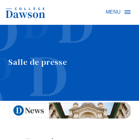
Recherche sur le site
MENU
Recherche de personnes
Salle de presse
EN
À propos de Dawson
Carrières
Omnivox
Liens rapides
Contact
Informations