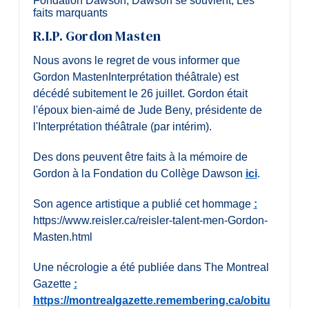
Fondation Dawson
,
Dawson se souvient
,
Les
faits marquants
R.I.P. Gordon Masten
Nous avons le regret de vous informer que
Gordon MastenInterprétation théâtrale) est
décédé subitement le 26 juillet. Gordon était
l'époux bien-aimé de Jude Beny, présidente de
l'Interprétation théâtrale (par intérim).
Des dons peuvent être faits à la mémoire de
Gordon à la Fondation du Collège Dawson
ici
.
Son agence artistique a publié cet hommage
:
https://www.reisler.ca/reisler-talent-men-Gordon-
Masten.html
Une nécrologie a été publiée dans The Montreal
Gazette
:
https://montrealgazette.remembering.ca/obitu