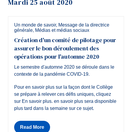
Mardi 25 août 2020
Outils
Liens
Un monde de savoir
,
Message de la directrice
générale
,
Médias et médias sociaux
Menu principal
Création d'un comité de pilotage pour
Programmes
assurer le bon déroulement des
Formation continue
opérations pour l'automne 2020
Admissions
Le semestre d'automne 2020 se déroule dans le
contexte de la pandémie COVID-19.
La vie à Dawson
Pour en savoir plus sur la façon dont le Collège
Qui vous êtes
se prépare à relever ces défis uniques, cliquez
Futurs étudiants
sur En savoir plus. en savoir plus sera disponible
plus tard dans la semaine sur ce sujet.
Étudiants actuels
Corps enseignant et personnel
administratif
Read More