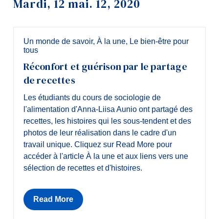
Mardi, 12 mai. 12, 2020
Outils
Liens
Un monde de savoir
,
À la une
,
Le bien-être pour
tous
Menu principal
Réconfort et guérison par le partage
Programmes
de recettes
Formation continue
Les étudiants du cours de sociologie de
Admissions
l'alimentation d'Anna-Liisa Aunio ont partagé des
recettes, les histoires qui les sous-tendent et des
La vie à Dawson
photos de leur réalisation dans le cadre d'un
travail unique. Cliquez sur Read More pour
Qui vous êtes
accéder à l'article À la une et aux liens vers une
Futurs étudiants
sélection de recettes et d'histoires.
Étudiants actuels
Read More
Corps enseignant et personnel
administratif