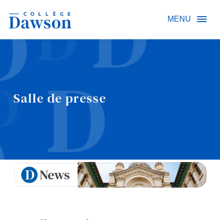
Recherche sur le site
MENU
Recherche de personnes
Salle de presse
EN
À propos de Dawson
Carrières
Omnivox
Liens rapides
Contact
Informations