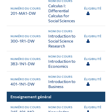
Calculus I:
Diplômé·es et visiteur·euses
Differential
201-MA1-DW
Calculus for
Social Sciences
Introduction to
300-1R1-DW
Social Science
Research
Introduction to
383-1N1-DW
Economics
Introduction to
401-1N1-DW
Business
Enseignement général
345-101-MQ
Knowledge