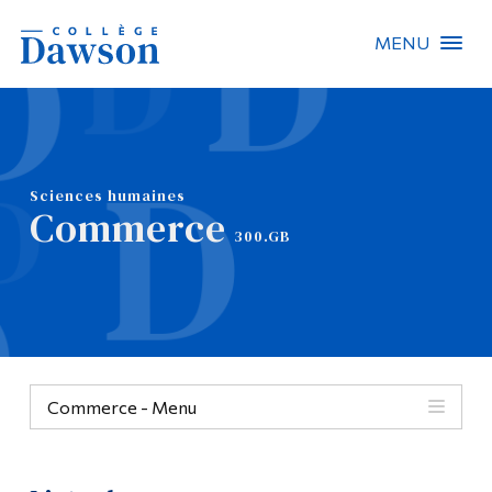
MENU
Recherche sur le site
Recherche de personnes
Sciences humaines
Commerce
EN
300.GB
À propos de Dawson
Carrières
Omnivox
Commerce - Menu
Liens rapides
Contact
Menu
Informations