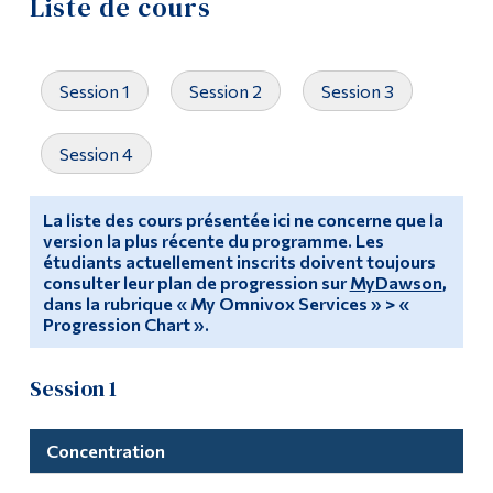
Liste de cours
Demande d'admission
Outils
Liens
Cours
Session 1
Session 2
Session 3
Menu principal
Liste de cours
Session 4
Programmes
Contact
Formation continue
La liste des cours présentée ici ne concerne que la
version la plus récente du programme. Les
Diplômé·es
Admissions
étudiants actuellement inscrits doivent toujours
consulter leur plan de progression sur
MyDawson
,
FAQ
La vie à Dawson
dans la rubrique « My Omnivox Services » > «
Progression Chart ».
Qui vous êtes
Session 1
Futurs étudiants
Étudiants actuels
Concentration
Corps enseignant et
personnel administratif