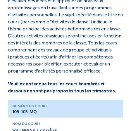
d'évaluer des idées et d'appliquer de nouveaux
Articles
apprentissages en travaillant sur des programmes
Diplômé·es et visiteur·euses
d'activités personnelles. Le sujet spécifié dans le titre du
Galerie de photos et de vidéos
cours (par exemple "Activités de danse") indique le
thème principal des activités hebdomadaires en classe.
Installations
D'autres activités physiques seront incluses en fonction
des intérêts des membres de la classe. Tous les cours
Suivez-nous
comprennent des travaux de groupe et individuels
(pratiques et écrits) afin d'affiner les compétences
nécessaires pour planifier, exécuter et évaluer un
Éducation en plein air
programme d'activités personnalisé efficace.
Veuillez noter que tous les cours énumérés ci-
dessous ne sont pas proposés tous les trimestres.
109-103-MQ
Gymnase de la vie active