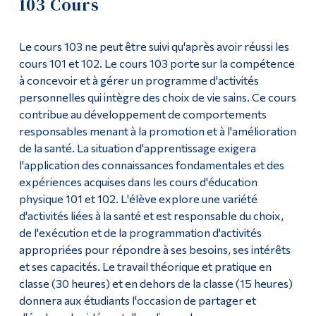
103 Cours
Formats de cours
Outils
Le cours 103 ne peut être suivi qu'après avoir réussi les
Liens
Liste de cours
cours 101 et 102. Le cours 103 porte sur la compétence
à concevoir et à gérer un programme d'activités
Menu principal
101 Cours
personnelles qui intègre des choix de vie sains. Ce cours
Programmes
contribue au développement de comportements
102 Cours
responsables menant à la promotion et à l'amélioration
Formation continue
de la santé. La situation d'apprentissage exigera
103 Cours
Admissions
l'application des connaissances fondamentales et des
expériences acquises dans les cours d'éducation
FAQ
La vie à Dawson
physique 101 et 102. L'élève explore une variété
d'activités liées à la santé et est responsable du choix,
Informations sur les cours de pré-semestre
Qui vous êtes
de l'exécution et de la programmation d'activités
appropriées pour répondre à ses besoins, ses intérêts
Futurs étudiants
Éducation en plein air
et ses capacités. Le travail théorique et pratique en
Étudiants actuels
classe (30 heures) et en dehors de la classe (15 heures)
Liste des professeurs
donnera aux étudiants l'occasion de partager et
Corps enseignant et
personnel administratif