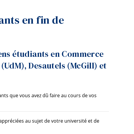
Outils
ants en fin de
Liens
Menu principal
Programmes
Formation continue
iens étudiants en Commerce
Admissions
(UdM), Desautels (McGill) et
La vie à Dawson
Qui vous êtes
Futurs étudiants
ants que vous avez dû faire au cours de vos
Étudiants actuels
Corps enseignant et personnel administratif
appréciées au sujet de votre université et de
Diplômé·es et visiteur·euses