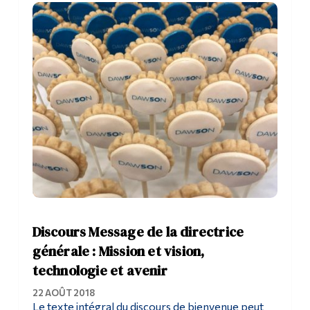
Outils
Liens
Menu principal
Programmes
Formation continue
Admissions
La vie à Dawson
Qui vous êtes
Discours Message de la directrice
Futurs étudiants
générale : Mission et vision,
technologie et avenir
Étudiants actuels
22 AOÛT 2018
Corps enseignant et
Le texte intégral du discours de bienvenue peut
personnel administratif