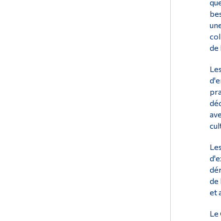
que
bes
une
col
de 
Les
d'e
pra
déc
ave
cul
Les
d'e
dér
de 
et 
Le 