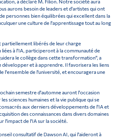
ucation, a déclaré M. Filion. Notre société aura
ous aurons besoin de leaders et d'artistes qui ont
 personnes bien équilibrées qui excellent dans la
'inculquer une culture de l'apprentissage tout au long
partiellement libérés de leur charge
 liées à l'IA, participeront à la communauté de
idera le collège dans cette transformation", a
e développer et à apprendre. Il favorisera les liens
de l'ensemble de l'université, et encouragera une
rochain semestre d'automne auront l'occasion
 les sciences humaines et la vie publique qui se
consacrés aux derniers développements de l'IA et
'acquisition des connaissances dans divers domaines
l'impact de l'IA sur la société.
eil consultatif de Dawson AI, qui l'aideront à