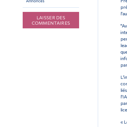
Pre
Annonces
pré
l'a
LAISSER DES
COMMENTAIRES
"Av
int
per
lea
que
inf
par
L'i
com
lié
l'I
par
lic
« L