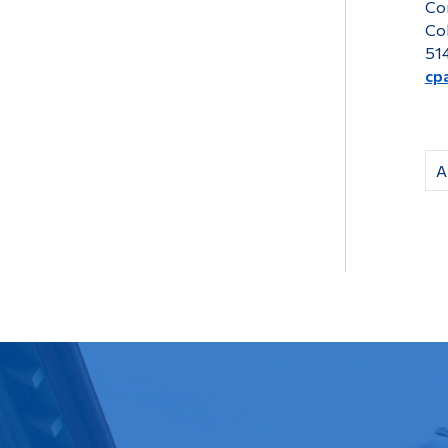
Con
Co
51
cp
A