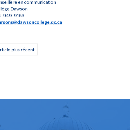
seillère en communication
llège Dawson
4-949-9183
arsons@dawsoncollege.qc.ca
rticle plus récent