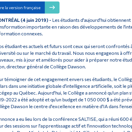
ire la version française
NTRÉAL (4 juin 2019) -
Les étudiants d'aujourd'hui obtiennent
nsformation importante en raison des développements de l'intell
nformation connexes.
s étudiant·es actuels et futurs sont ceux qui seront confrontés à 
niversité ou sur le marché du travail. Nous nous engageons à offr
veaux, mis à jour et améliorés pour aider à préparer notre étud
ion, directeur général de Collège Dawson.
r témoigner de cet engagement envers ses étudiants, le Collège 
lars dans une initiative globale d'intelligence artificielle, soit l
cégep au Québec. Aujourd'hui, le Collège a annoncé qu'un plan 
9-2022 a été adopté et qu'un budget de 1 050 000 $ a été prévu 
lège Dawson le centre d'excellence en matière d'IA dans l'ense
nnonce a eu lieu lors de la conférence SALTISE, qui a réuni 60
r des sessions sur l'apprentissage actif et l'innovation technol