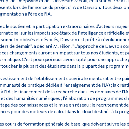
cup, de DeepMind et de l'Université McGill, et la star du rock D
sents lors de l'annonce du projet d'IA de Dawson. Tous deux on
ugmentation à l'ère de l'IA.
ec le soutien et la participation extraordinaires d'acteurs majeur
ernational sur les impacts sociétaux de l'intelligence artificielle
sonnel mobilisés et dévoués, Dawson est prête à révolutionner
ders de demain", a déclaré M. Filion. "L'approche de Dawson co
 ces changements auront un impact sur tous nos étudiants, et pa
ormatique. C'est pourquoi nous avons opté pour une approche globa
 toucher la plupart des étudiants dans la plupart des programm
nvestissement de l'établissement couvrira le mentorat entre pair
munauté de pratique dédiée à l'enseignement de l'IA) ; la cré
s à l'IA ; le financement de la recherche dans les domaines de l'I
A et des humanités numériques ; l'élaboration de programmes d'
tage des connaissances et la mise en réseau ; le recrutement de c
ences pour des moteurs de calcul dans le cloud destinés à la pr
es cours de formation générale de base, que doivent suivre les é