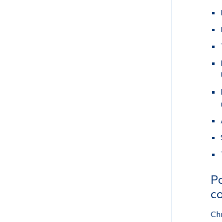
Po
co
Chr