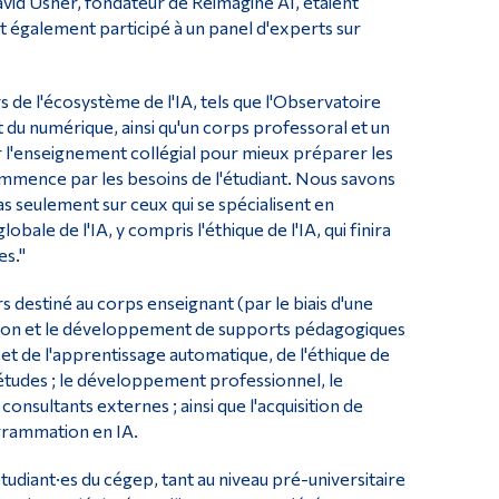
avid Usher, fondateur de Reimagine AI, étaient
t également participé à un panel d'experts sur
s de l'écosystème de l'IA, tels que l'Observatoire
 et du numérique, ainsi qu'un corps professoral et un
 l'enseignement collégial pour mieux préparer les
mmence par les besoins de l'étudiant. Nous savons
s seulement sur ceux qui se spécialisent en
le de l'IA, y compris l'éthique de l'IA, qui finira
es."
s destiné au corps enseignant (par le biais d'une
ation et le développement de supports pédagogiques
A et de l'apprentissage automatique, de l'éthique de
études ; le développement professionnel, le
onsultants externes ; ainsi que l'acquisition de
ogrammation en IA.
tudiant·es du cégep, tant au niveau pré-universitaire