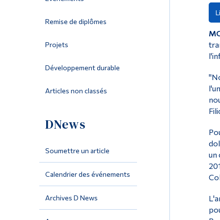
L
Remise de diplômes
MO
tra
Projets
l'i
Développement durable
"No
l'u
Articles non classés
nou
Fil
DNews
Pou
dol
Soumettre un article
un 
201
Calendrier des événements
Col
Archives D News
L'a
pou