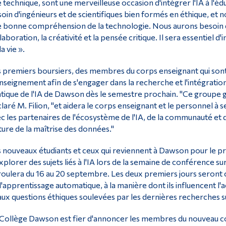
 technique, sont une merveilleuse occasion d'intégrer l'IA à l'éd
oin d'ingénieurs et de scientifiques bien formés en éthique, et n
 bonne compréhension de la technologie. Nous aurons besoin de
laboration, la créativité et la pensée critique. Il sera essentiel d
la vie ».
 premiers boursiers, des membres du corps enseignant qui sont 
nseignement afin de s'engager dans la recherche et l'intégration
tique de l'IA de Dawson dès le semestre prochain. "Ce groupe gu
laré M. Filion, "et aidera le corps enseignant et le personnel à s
c les partenaires de l'écosystème de l'IA, de la communauté et 
ture de la maîtrise des données."
 nouveaux étudiants et ceux qui reviennent à Dawson pour le p
xplorer des sujets liés à l'IA lors de la semaine de conférence sur
oulera du 16 au 20 septembre. Les deux premiers jours seront 
l'apprentissage automatique, à la manière dont ils influencent l
aux questions éthiques soulevées par les dernières recherches sur 
Collège Dawson est fier d'annoncer les membres du nouveau cons