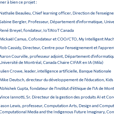
er à bien ce projet :
Nathalie Beaulieu, Chief learning officer, Direction de l'ense
Sabine Bergler, Professeur, Département d'informatique, Univ
René Breyel, fondateur, IoT/AIoT Canada
Mickaël Camus, Cofondateur et COO/CTO, My Intelligent Mach
Rob Cassidy, Directeur, Centre pour l'enseignement et l'appren
Aaron Courville, professeur adjoint, Département d'informatiq
Université de Montréal, Canada Chaire CIFAR en IA (Mila)
Julien Crowe, leader, intelligence artificielle, Banque Nationale
Mike Deutsch, directeur du développement de l'éducation, Kid
Abhishek Gupta, fondateur de l'Institut d'éthique de l'IA de Mon
Vince Iannotti, Sr. Directeur de la gestion des produits AI et
Jason Lewis, professeur, Computation Arts, Design and Computat
Computational Media and the Indigenous Future Imaginary, Con