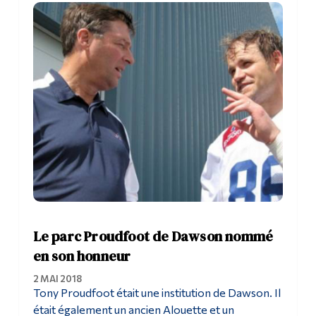
Outils
Liens
Menu principal
Programmes
Formation continue
Admissions
La vie à Dawson
Qui vous êtes
Le parc Proudfoot de Dawson nommé
Futurs étudiants
en son honneur
Étudiants actuels
2 MAI 2018
Tony Proudfoot était une institution de Dawson. Il
Corps enseignant et
était également un ancien Alouette et un
personnel administratif