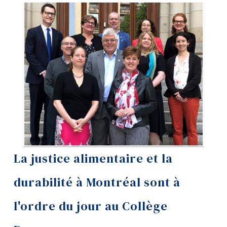
Outils
Liens
Menu principal
Programmes
Formation continue
Admissions
La vie à Dawson
La justice alimentaire et la
Qui vous êtes
durabilité à Montréal sont à
Futurs étudiants
Étudiants actuels
l'ordre du jour au Collège
Corps enseignant et
personnel administratif