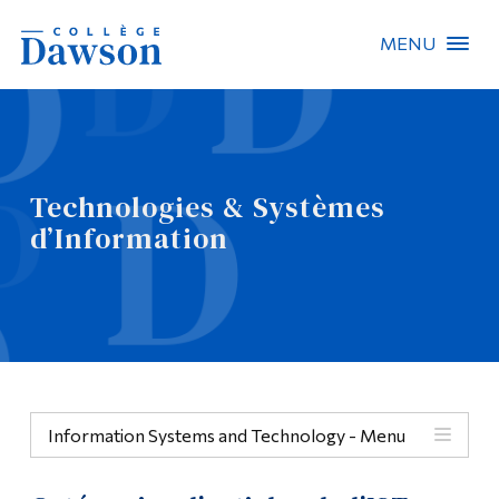
MENU
Recherche sur le site
Recherche de personnes
Technologies & Systèmes
EN
d’Information
À propos de Dawson
Carrières
Omnivox
Liens rapides
Information Systems and Technology - Menu
Contact
Menu
Informations