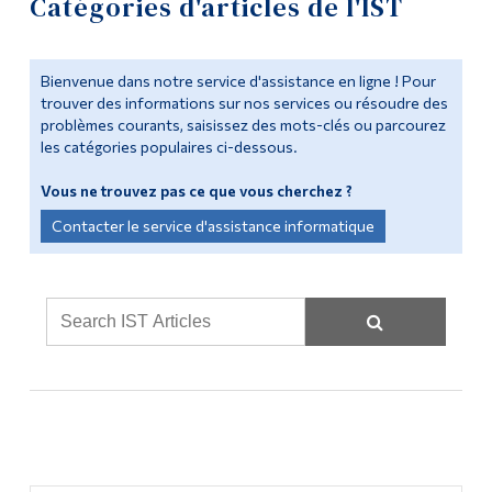
Catégories d'articles de l'IST
Outils
Soutien informatique
Liens
Bienvenue dans notre service d'assistance en ligne ! Pour
trouver des informations sur nos services ou résoudre des
Ressources informatiques
problèmes courants, saisissez des mots-clés ou parcourez
Menu principal
les catégories populaires ci-dessous.
Ressources pour les étudiants
Programmes
Vous ne trouvez pas ce que vous cherchez ?
Ressources pour les enseignants
Formation continue
Contacter le service d'assistance informatique
Admissions
Ressources en personnel
La vie à Dawson
Laboratoires
Qui vous êtes
Politiques et formulaires
Futurs étudiants
Formation
Étudiants actuels
Corps enseignant et
Journée Moodle
personnel administratif