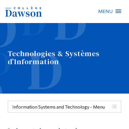
MENU
Recherche sur le site
Recherche de personnes
Technologies & Systèmes
EN
d’Information
À propos de Dawson
Carrières
Omnivox
Information Systems and Technology - Menu
Liens rapides
Contact
Menu
Informations