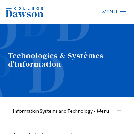
MENU
Recherche sur le site
Recherche de personnes
Technologies & Systèmes
EN
d’Information
À propos de Dawson
Carrières
Omnivox
Information Systems and Technology - Menu
Liens rapides
Contact
Menu
Informations