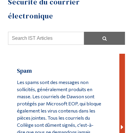
Sécurité du courrier
Soutien informatique
Outils
électronique
Liens
Ressources informatiques
Menu principal
Laboratoires
Programmes
Politiques et formulaires
Formation continue
Formation
Admissions
Spam
Journée Moodle
La vie à Dawson
Les spams sont des messages non
sollicités, généralement produits en
Réalisations 2023-24
Qui vous êtes
masse. Les courriels de Dawson sont
protégés par Microsoft EOP, qui bloque
Futurs étudiants
Réalisations 2024-25
également les virus contenus dans les
Étudiants actuels
pièces jointes. Tous les courriels du
Centre multimédia
Collège sont dûment signés, c'est-à-
Corps enseignant et
dire que nous ne demandons jamais
personnel administratif