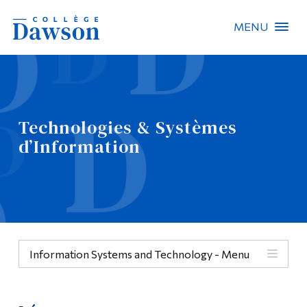
MENU
Recherche sur le site
Recherche de personnes
Technologies & Systèmes
EN
d’Information
À propos de Dawson
Carrières
Omnivox
Information Systems and Technology - Menu
Liens rapides
Contact
Menu
Informations