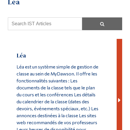
Léa
Soutien informatique
Outils
Liens
Ressources informatiques
Menu principal
Laboratoires
Programmes
Politiques et formulaires
Léa
Formation continue
Formation
Léa est un système simple de gestion de
Admissions
classe au sein de MyDawson. Il offre les
Journée Moodle
La vie à Dawson
fonctionnalités suivantes : Les
documents de la classe tels que le plan
Réalisations 2023-24
Qui vous êtes
du cours et les conférences Les détails
du calendrier de la classe (dates des
Futurs étudiants
Réalisations 2024-25
devoirs, événements spéciaux, etc.) Les
Étudiants actuels
annonces destinées à la classe Les sites
Centre multimédia
web recommandés de vos professeurs
Corps enseignant et
personnel administratif
Leurs heures de disponibilité pour