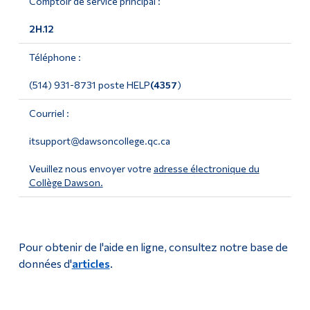
Comptoir de service principal :
Studio multimédia
Diplômé·es et visiteur·euses
2H.12
Téléphone :
(514) 931-8731 poste HELP
(4357
)
Courriel :
itsupport@dawsoncollege.qc.ca
Veuillez nous envoyer votre
adresse électronique du
Collège Dawson.
Pour obtenir de l'aide en ligne, consultez notre base de
données d'
articles
.