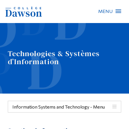
MENU
Recherche sur le site
Recherche de personnes
Technologies & Systèmes
EN
d’Information
À propos de Dawson
Carrières
Omnivox
Information Systems and Technology - Menu
Liens rapides
Contact
Menu
Informations