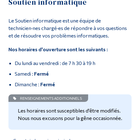
Soutien informatique
Soutien informatique
Outils
Le Soutien informatique est une équipe de
Liens
Ressources informatiques
technicien·nes chargé·es de répondre à vos questions
et de résoudre vos problèmes informatiques.
Menu principal
Laboratoires
Nos horaires d'ouverture sont les suivants :
Programmes
Politiques et formulaires
Formation continue
Du lundi au vendredi : de 7 h 30 à 19 h
Formation
Admissions
Samedi :
Fermé
Journée Moodle
Dimanche :
Fermé
La vie à Dawson
Réalisations 2023-24
RENSEIGNEMENTS ADDITIONNELS
Qui vous êtes
Les horaires sont susceptibles d'être modifiés.
Futurs étudiants
Réalisations 2024-25
Nous nous excusons pour la gêne occasionnée.
Étudiants actuels
Centre multimédia
Corps enseignant et
personnel administratif