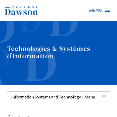
MENU
Recherche sur le site
Recherche de personnes
Technologies & Systèmes
EN
d’Information
À propos de Dawson
Carrières
Omnivox
Information Systems and Technology - Menu
Liens rapides
Contact
Menu
Informations