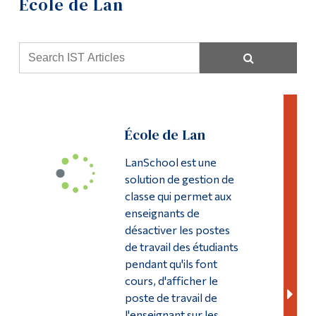
École de Lan
Soutien informatique
Outils
Liens
Ressources informatiques
Menu principal
Laboratoires
Programmes
Politiques et formulaires
École de Lan
Formation continue
Formation
LanSchool est une
Admissions
solution de gestion de
Journée Moodle
La vie à Dawson
classe qui permet aux
enseignants de
Réalisations 2023-24
Qui vous êtes
désactiver les postes
de travail des étudiants
Futurs étudiants
Réalisations 2024-25
pendant qu'ils font
Étudiants actuels
cours, d'afficher le
Centre multimédia
poste de travail de
Corps enseignant et
personnel administratif
l'enseignant sur les