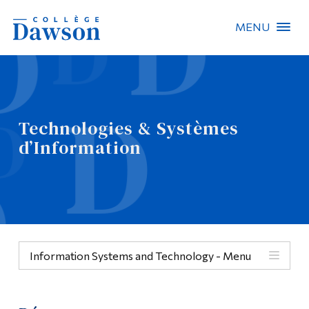
MENU
Recherche sur le site
Recherche de personnes
Technologies & Systèmes
EN
d’Information
À propos de Dawson
Carrières
Omnivox
Information Systems and Technology - Menu
Liens rapides
Contact
Menu
Informations