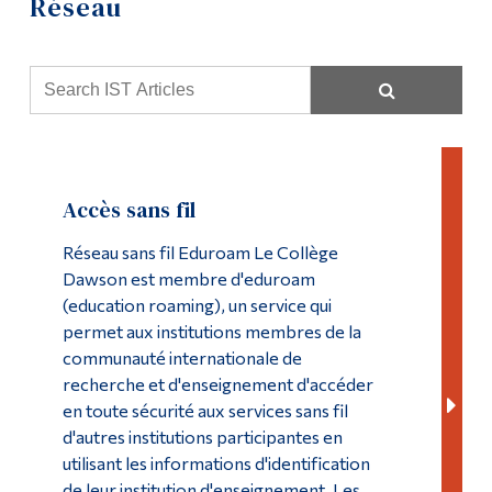
Réseau
Soutien informatique
Outils
Liens
Ressources informatiques
Menu principal
Laboratoires
Programmes
Politiques et formulaires
Accès sans fil
Formation continue
Formation
Réseau sans fil Eduroam Le Collège
Admissions
Dawson est membre d'eduroam
Journée Moodle
La vie à Dawson
(education roaming), un service qui
permet aux institutions membres de la
Réalisations 2023-24
Qui vous êtes
communauté internationale de
recherche et d'enseignement d'accéder
Futurs étudiants
Réalisations 2024-25
en toute sécurité aux services sans fil
Étudiants actuels
d'autres institutions participantes en
Centre multimédia
utilisant les informations d'identification
Corps enseignant et
personnel administratif
de leur institution d'enseignement. Les