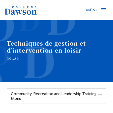
MENU
Recherche sur le site
Recherche de personnes
Techniques de gestion et
d’intervention en loisir
EN
391.A0
À propos de Dawson
Carrières
Omnivox
Community, Recreation and Leadership Training -
Liens rapides
Menu
Contact
Menu
Informations