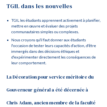
TGIL dans les nouvelles
Outils
Demande d'admission
Liens
TGIL les étudiants apprennent activement à planifier,
Cours
mettre en œuvre et évaluer des projets
Menu principal
communautaires simples ou complexes.
Contact
Programmes
Nous croyons qu'il faut donner aux étudiants
Poursuivre la lecture
l'occasion de tester leurs capacités d'action, d'être
Formation continue
immergés dans des décisions éthiques et
Admissions
Éducation en plein air et expérientielle
d'expérimenter directement les conséquences de
leur comportement.
La vie à Dawson
Développement durable et gestion de l’environnement
Qui vous êtes
La Décoration pour service méritoire du
Galerie de photos
Futurs étudiants
Gouverneur général a été décernée à
Bourses d’études
Étudiants actuels
Chris Adam, ancien membre de la faculté
Corps enseignant et
Diplômé·es de TGIL
personnel administratif