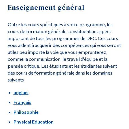
Enseignement général
Outils
Demande d'admission
Liens
Outre les cours spécifiques à votre programme, les
Cours
cours de formation générale constituent un aspect
Menu principal
important de tous les programmes de DEC. Ces cours
Liste de cours
vous aident à acquérir des compétences qui vous seront
Programmes
utiles peu importe la voie que vous emprunterez,
Enseignement général
Formation continue
comme la communication, le travail d'équipe et la
pensée critique. Les étudiants et les étudiantes suivent
Admissions
Cours complémentaires
des cours de formation générale dans les domaines
La vie à Dawson
suivants
Travail sur le terrain
Qui vous êtes
anglais
Politiques du programme
Français
Futurs étudiants
Passerelles vers l'université et perspectives de carrière
Philosophie
Étudiants actuels
Physical Education
Corps enseignant et
Contact
personnel administratif