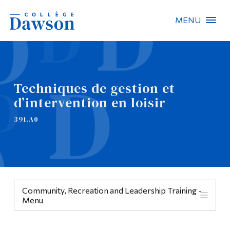
MENU
Recherche sur le site
Recherche de personnes
Techniques de gestion et
d’intervention en loisir
EN
391.A0
À propos de Dawson
Carrières
Omnivox
Community, Recreation and Leadership Training -
Liens rapides
Menu
Contact
Menu
Informations